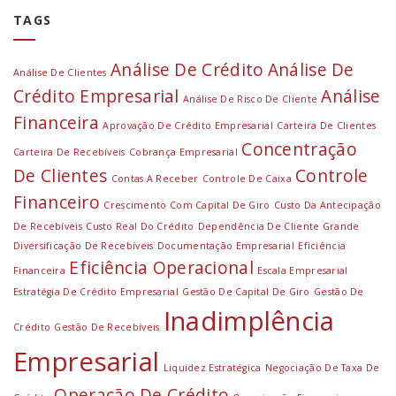
TAGS
Análise De Crédito
Análise De
Análise De Clientes
Crédito Empresarial
Análise
Análise De Risco De Cliente
Financeira
Aprovação De Crédito Empresarial
Carteira De Clientes
Concentração
Carteira De Recebíveis
Cobrança Empresarial
De Clientes
Controle
Contas A Receber
Controle De Caixa
Financeiro
Crescimento Com Capital De Giro
Custo Da Antecipação
De Recebíveis
Custo Real Do Crédito
Dependência De Cliente Grande
Diversificação De Recebíveis
Documentação Empresarial
Eficiência
Eficiência Operacional
Financeira
Escala Empresarial
Estratégia De Crédito Empresarial
Gestão De Capital De Giro
Gestão De
Inadimplência
Crédito
Gestão De Recebíveis
Empresarial
Liquidez Estratégica
Negociação De Taxa De
Operação De Crédito