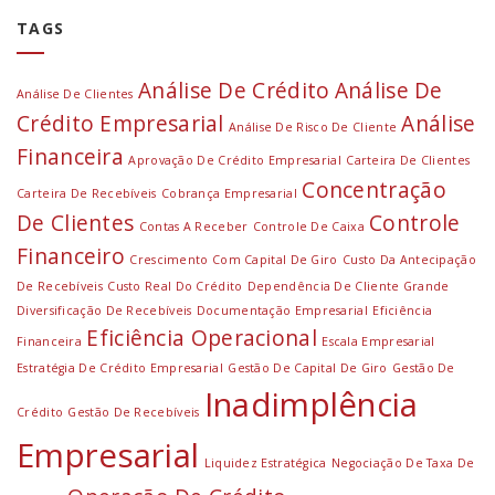
TAGS
Análise De Crédito
Análise De
Análise De Clientes
Crédito Empresarial
Análise
Análise De Risco De Cliente
Financeira
Aprovação De Crédito Empresarial
Carteira De Clientes
Concentração
Carteira De Recebíveis
Cobrança Empresarial
De Clientes
Controle
Contas A Receber
Controle De Caixa
Financeiro
Crescimento Com Capital De Giro
Custo Da Antecipação
De Recebíveis
Custo Real Do Crédito
Dependência De Cliente Grande
Diversificação De Recebíveis
Documentação Empresarial
Eficiência
Eficiência Operacional
Financeira
Escala Empresarial
Estratégia De Crédito Empresarial
Gestão De Capital De Giro
Gestão De
Inadimplência
Crédito
Gestão De Recebíveis
Empresarial
Liquidez Estratégica
Negociação De Taxa De