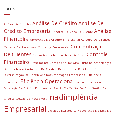
TAGS
Análise De Crédito
Análise De
Análise De Clientes
Crédito Empresarial
Análise
Análise De Risco De Cliente
Financeira
Aprovação De Crédito Empresarial
Carteira De Clientes
Concentração
Carteira De Recebíveis
Cobrança Empresarial
De Clientes
Controle
Contas A Receber
Controle De Caixa
Financeiro
Crescimento Com Capital De Giro
Custo Da Antecipação
De Recebíveis
Custo Real Do Crédito
Dependência De Cliente Grande
Diversificação De Recebíveis
Documentação Empresarial
Eficiência
Eficiência Operacional
Financeira
Escala Empresarial
Estratégia De Crédito Empresarial
Gestão De Capital De Giro
Gestão De
Inadimplência
Crédito
Gestão De Recebíveis
Empresarial
Liquidez Estratégica
Negociação De Taxa De