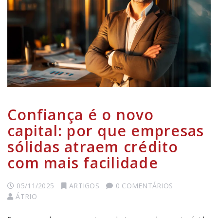
Confiança é o novo
capital: por que empresas
sólidas atraem crédito
com mais facilidade
05/11/2025
ARTIGOS
0 COMENTÁRIOS
ÁTRIO