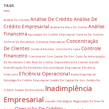
TAGS
Análise De Crédito
Análise De
Análise De Clientes
Crédito Empresarial
Análise
Análise De Risco De Cliente
Financeira
Aprovação De Crédito Empresarial
Carteira De Clientes
Concentração
Carteira De Recebíveis
Cobrança Empresarial
De Clientes
Controle
Contas A Receber
Controle De Caixa
Financeiro
Crescimento Com Capital De Giro
Custo Da Antecipação
De Recebíveis
Custo Real Do Crédito
Dependência De Cliente Grande
Diversificação De Recebíveis
Documentação Empresarial
Eficiência
Eficiência Operacional
Financeira
Escala Empresarial
Estratégia De Crédito Empresarial
Gestão De Capital De Giro
Gestão De
Inadimplência
Crédito
Gestão De Recebíveis
Empresarial
Liquidez Estratégica
Negociação De Taxa De
Operação De Crédito