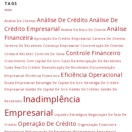
TAGS
Análise De Crédito
Análise De
Análise De Clientes
Crédito Empresarial
Análise
Análise De Risco De Cliente
Financeira
Aprovação De Crédito Empresarial
Carteira De Clientes
Carteira De Recebíveis
Cobrança Empresarial
Concentração De Clientes
Controle Financeiro
Contas A Receber
Controle De Caixa
Crescimento Com Capital De Giro
Custo Da Antecipação De Recebíveis
Custo Real Do Crédito
Diversificação De Recebíveis
Documentação
Eficiência Operacional
Empresarial
Eficiência Financeira
Escala Empresarial
Estratégia De Capital De Giro
Estratégia De Crédito
Empresarial
Gestão De Capital De Giro
Gestão De Crédito
Gestão De
Inadimplência
Recebíveis
Empresarial
Liquidez Estratégica
Negociação De Taxa De
Operação De Crédito
Crédito
Organização Financeira
Empresarial
Padronização De Recebíveis
Planejamento Empresarial