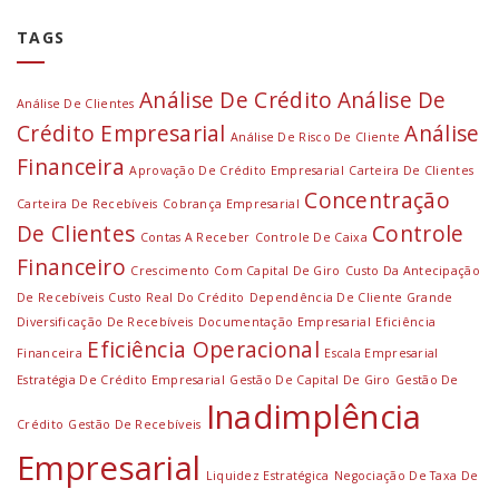
TAGS
Análise De Crédito
Análise De
Análise De Clientes
Crédito Empresarial
Análise
Análise De Risco De Cliente
Financeira
Aprovação De Crédito Empresarial
Carteira De Clientes
Concentração
Carteira De Recebíveis
Cobrança Empresarial
De Clientes
Controle
Contas A Receber
Controle De Caixa
Financeiro
Crescimento Com Capital De Giro
Custo Da Antecipação
De Recebíveis
Custo Real Do Crédito
Dependência De Cliente Grande
Diversificação De Recebíveis
Documentação Empresarial
Eficiência
Eficiência Operacional
Financeira
Escala Empresarial
Estratégia De Crédito Empresarial
Gestão De Capital De Giro
Gestão De
Inadimplência
Crédito
Gestão De Recebíveis
Empresarial
Liquidez Estratégica
Negociação De Taxa De