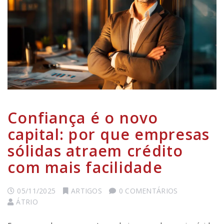
Confiança é o novo
capital: por que empresas
sólidas atraem crédito
com mais facilidade
05/11/2025
ARTIGOS
0 COMENTÁRIOS
ÁTRIO